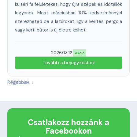
kültéri fa felületeket, hogy újra szépek és időtállók
legyenek. Most márciusban 10% kedvezménnyel
szerezheted be a lazúrokat, így a kerítés, pergola
vagy kerti bútor is új életre kelhet.
2026.03.12.
Akció
Tovább a bejegyzéshez
Régebbiek
Újabbak
Csatlakozz hozzánk a
Facebookon