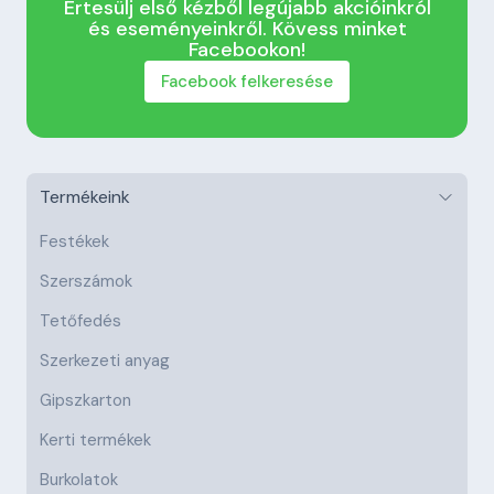
Értesülj első kézből legújabb akcióinkról
és eseményeinkről. Kövess minket
Facebookon!
Facebook felkeresése
Termékeink
Festékek
Szerszámok
Tetőfedés
Szerkezeti anyag
Gipszkarton
Kerti termékek
Burkolatok