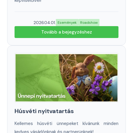
képviselőivel!
2026.04.01.
Események
Roadshow
Tovább a bejegyzéshez
Húsvéti nyitvatartás
Kellemes húsvéti ünnepeket kívánunk minden
kedves vásárlónknak és partnerünknek!