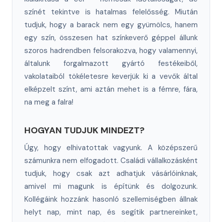
színét tekintve is hatalmas felelősség. Miután
tudjuk, hogy a barack nem egy gyümölcs, hanem
egy szín, összesen hat színkeverő géppel állunk
szoros hadrendben felsorakozva, hogy valamennyi,
általunk forgalmazott gyártó festékeiből,
vakolataiból tökéletesre keverjük ki a vevők által
elképzelt színt, ami aztán mehet is a fémre, fára,
na meg a falra!
HOGYAN TUDJUK MINDEZT?
Úgy, hogy elhivatottak vagyunk. A középszerű
számunkra nem elfogadott. Családi vállalkozásként
tudjuk, hogy csak azt adhatjuk vásárlóinknak,
amivel mi magunk is építünk és dolgozunk.
Kollégáink hozzánk hasonló szellemiségben állnak
helyt nap, mint nap, és segítik partnereinket,