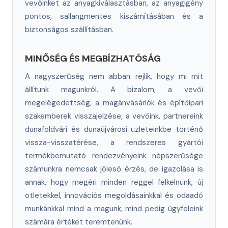
vevőinket az anyagkiválasztásban, az anyagigény
pontos, sallangmentes kiszámításában és a
biztonságos szállításban.
MINŐSÉG ÉS MEGBÍZHATÓSÁG
A nagyszerűség nem abban rejlik, hogy mi mit
állítunk magunkról. A bizalom, a vevői
megelégedettség, a magánvásárlók és építőipari
szakemberek visszajelzése, a vevőink, partnereink
dunaföldvári és dunaújvárosi üzleteinkbe történő
vissza-visszatérése, a rendszeres gyártói
termékbemutató rendezvényeink népszerűsége
számunkra nemcsak jóleső érzés, de igazolása is
annak, hogy megéri minden reggel felkelnünk, új
ötletekkel, innovációs megoldásainkkal és odaadó
munkánkkal mind a magunk, mind pedig ügyfeleink
számára értéket teremtenünk.