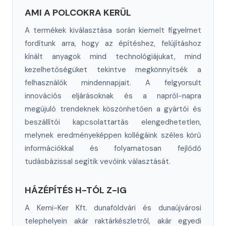
AMI A POLCOKRA KERÜL
A termékek kiválasztása során kiemelt figyelmet
fordítunk arra, hogy az építéshez, felújításhoz
kínált anyagok mind technológiájukat, mind
kezelhetőségüket tekintve megkönnyítsék a
felhasználók mindennapjait. A felgyorsult
innovációs eljárásoknak és a napról-napra
megújuló trendeknek köszönhetően a gyártói és
beszállítói kapcsolattartás elengedhetetlen,
melynek eredményeképpen kollégáink széles körű
információkkal és folyamatosan fejlődő
tudásbázissal segítik vevőink választását.
HÁZÉPÍTÉS H-TÓL Z-IG
A Kemi-Ker Kft. dunaföldvári és dunaújvárosi
telephelyein akár raktárkészletről, akár egyedi