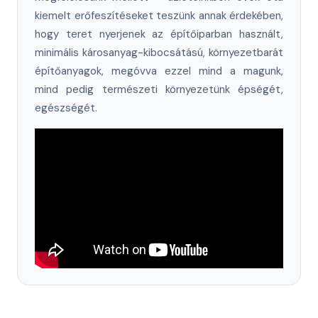
kiemelt erőfeszítéseket teszünk annak érdekében,
hogy teret nyerjenek az építőiparban használt,
minimális károsanyag-kibocsátású, környezetbarát
építőanyagok, megóvva ezzel mind a magunk,
mind pedig természeti környezetünk épségét,
egészségét.