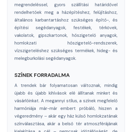
megrendeléssel, gyors szállítási határidővel
rendelhetőek meg a házépítéshez, felújításhoz,
általános karbantartáshoz szükséges építő-, és
építési segédanyagok, festékek, térkövek,
vakolatok, gipszkartonok, hőszigetelő anyagok,
homlokzati hőszigetelő-rendszerek,
vízszigeteléshez szükséges termékek, hideg- és
melegburkolási segédanyagok.
SZÍNEK FORRADALMA
A trendek bár folyamatosan változnak, mindig
újabb és újabb kihívások elé állítanak minket és
vásárlóinkat. A megannyi stílus, a színek megfelelő
harmóniája már-már embert próbáló, hiszen a
végeredmény – akár egy ház külső homlokzatának
színválasztása, akár a belső tér atmoszférájának
kialakítása a cél – nemcsak időtállóságát, de