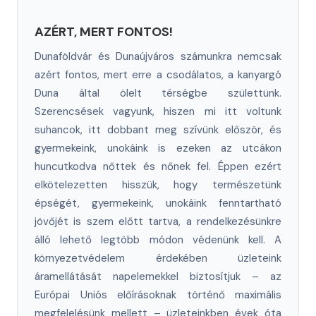
AZÉRT, MERT FONTOS!
Dunaföldvár és Dunaújváros számunkra nemcsak
azért fontos, mert erre a csodálatos, a kanyargó
Duna által ölelt térségbe születtünk.
Szerencsések vagyunk, hiszen mi itt voltunk
suhancok, itt dobbant meg szívünk először, és
gyermekeink, unokáink is ezeken az utcákon
huncutkodva nőttek és nőnek fel. Éppen ezért
elkötelezetten hisszük, hogy természetünk
épségét, gyermekeink, unokáink fenntartható
jövőjét is szem előtt tartva, a rendelkezésünkre
álló lehető legtöbb módon védenünk kell. A
környezetvédelem érdekében üzleteink
áramellátását napelemekkel biztosítjuk – az
Európai Uniós előírásoknak történő maximális
megfelelésünk mellett – üzleteinkben évek óta