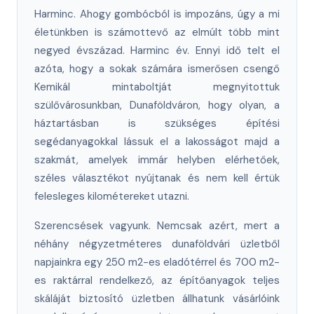
Harminc. Ahogy gombócból is impozáns, úgy a mi
életünkben is számottevő az elmúlt több mint
negyed évszázad. Harminc év. Ennyi idő telt el
azóta, hogy a sokak számára ismerősen csengő
Kemikál mintaboltját megnyitottuk
szülővárosunkban, Dunaföldváron, hogy olyan, a
háztartásban is szükséges építési
segédanyagokkal lássuk el a lakosságot majd a
szakmát, amelyek immár helyben elérhetőek,
széles választékot nyújtanak és nem kell értük
felesleges kilométereket utazni.
Szerencsések vagyunk. Nemcsak azért, mert a
néhány négyzetméteres dunaföldvári üzletből
napjainkra egy 250 m2-es eladótérrel és 700 m2-
es raktárral rendelkező, az építőanyagok teljes
skáláját biztosító üzletben állhatunk vásárlóink