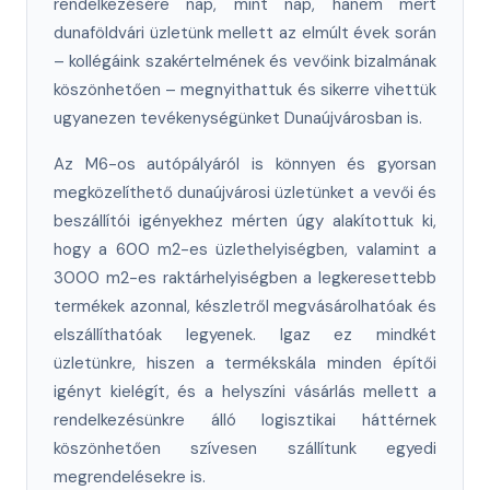
rendelkezésére nap, mint nap, hanem mert
dunaföldvári üzletünk mellett az elmúlt évek során
– kollégáink szakértelmének és vevőink bizalmának
köszönhetően – megnyithattuk és sikerre vihettük
ugyanezen tevékenységünket Dunaújvárosban is.
Az M6-os autópályáról is könnyen és gyorsan
megközelíthető dunaújvárosi üzletünket a vevői és
beszállítói igényekhez mérten úgy alakítottuk ki,
hogy a 600 m2-es üzlethelyiségben, valamint a
3000 m2-es raktárhelyiségben a legkeresettebb
termékek azonnal, készletről megvásárolhatóak és
elszállíthatóak legyenek. Igaz ez mindkét
üzletünkre, hiszen a termékskála minden építői
igényt kielégít, és a helyszíni vásárlás mellett a
rendelkezésünkre álló logisztikai háttérnek
köszönhetően szívesen szállítunk egyedi
megrendelésekre is.