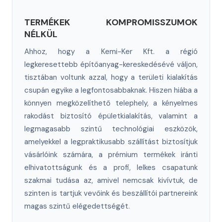
TERMÉKEK KOMPROMISSZUMOK
NÉLKÜL
Ahhoz, hogy a Kemi-Ker Kft. a régió
legkeresettebb építőanyag-kereskedésévé váljon,
tisztában voltunk azzal, hogy a területi kialakítás
csupán egyike a legfontosabbaknak. Hiszen hiába a
könnyen megközelíthető telephely, a kényelmes
rakodást biztosító épületkialakítás, valamint a
legmagasabb szintű technológiai eszközök,
amelyekkel a legpraktikusabb szállítást biztosítjuk
vásárlóink számára, a prémium termékek iránti
elhivatottságunk és a profi, lelkes csapatunk
szakmai tudása az, amivel nemcsak kivívtuk, de
szinten is tartjuk vevőink és beszállítói partnereink
magas szintű elégedettségét.