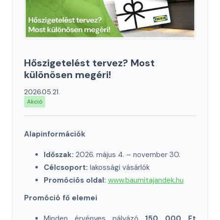
Hőszigetelést tervez? Most
különösen megéri!
2026.05.21.
Akció
Alapinformációk
Időszak:
2026. május 4. – november 30.
Célcsoport:
lakossági vásárlók
Promóciós oldal:
www.baumitajandek.hu
Promóció fő elemei
Minden érvényes pályázó
150 000 Ft