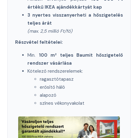
értékű IKEA ajándékkártyát kap
3 nyertes visszanyerheti a hőszigetelés
teljes árát
(max. 2,5 millió Ft/fő)
Részvétel feltételei:
Min.
100 m² teljes Baumit hőszigetelő
rendszer vásárlása
Kötelező rendszerelemek:
ragasztótapasz
erősítő háló
alapozó
színes vékonyvakolat