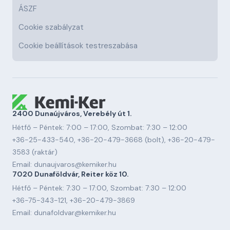
ÁSZF
Cookie szabályzat
Cookie beállítások testreszabása
2400 Dunaújváros, Verebély út 1.
Hétfő – Péntek: 7:00 – 17:00, Szombat: 7:30 – 12:00
+36-25-433-540
,
+36-20-479-3668
(bolt),
+36-20-479-
3583
(raktár)
Email:
dunaujvaros@kemiker.hu
7020 Dunaföldvár, Reiter köz 10.
Hétfő – Péntek: 7:30 – 17:00, Szombat: 7:30 – 12:00
+36-75-343-121
,
+36-20-479-3869
Email:
dunafoldvar@kemiker.hu