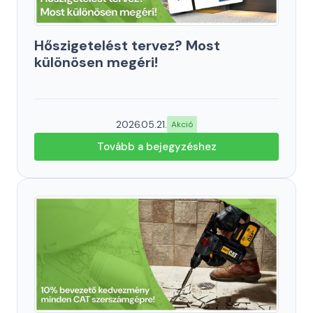
Hőszigetelést tervez? Most
különösen megéri!
2026.05.21.
Akció
Tovább a bejegyzéshez