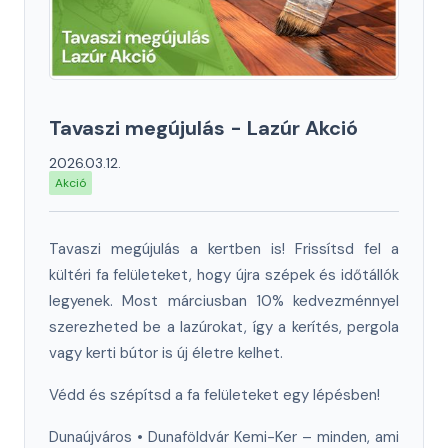
Tavaszi megújulás - Lazúr Akció
2026.03.12.
Akció
Tavaszi megújulás a kertben is! Frissítsd fel a
kültéri fa felületeket, hogy újra szépek és időtállók
legyenek. Most márciusban 10% kedvezménnyel
szerezheted be a lazúrokat, így a kerítés, pergola
vagy kerti bútor is új életre kelhet.
Védd és szépítsd a fa felületeket egy lépésben!
Dunaújváros • Dunaföldvár Kemi-Ker – minden, ami